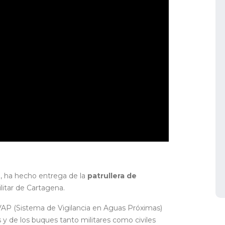
go, ha hecho entrega de la
patrullera de
itar de Cartagena.
VAP (Sistema de Vigilancia en Aguas Próximas)
 y de los buques tanto militares como civiles