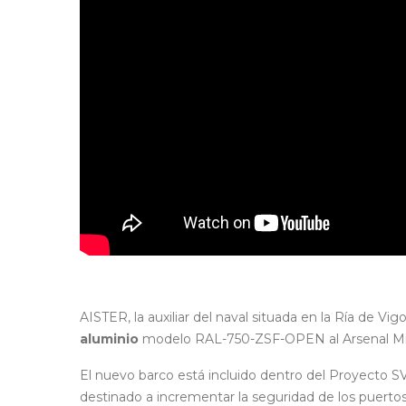
AISTER, la auxiliar del naval situada en la Ría de Vi
aluminio
modelo RAL-750-ZSF-OPEN al Arsenal Mil
El nuevo barco está incluido dentro del Proyecto S
destinado a incrementar la seguridad de los puertos