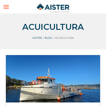

ACUICULTURA
AISTER
/
BLOG
/
ACUICULTURA
Aister
Blog
Acuicultura
Workboats