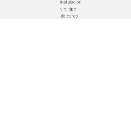
instalación
y el tipo
de barco
atracado
para cada
caso
concreto.
Muertos
de
hormigón:
Este
sistema
emplea
bloques
planos de
hormigón
depositados
sobre el
lecho