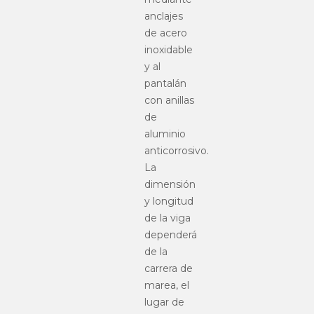
anclajes
de acero
inoxidable
y al
pantalán
con anillas
de
aluminio
anticorrosivo.
La
dimensión
y longitud
de la viga
dependerá
de la
carrera de
marea, el
lugar de