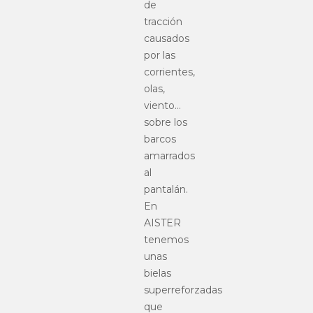
de
tracción
causados
por las
corrientes,
olas,
viento…
sobre los
barcos
amarrados
al
pantalán.
En
AISTER
tenemos
unas
bielas
superreforzadas
que