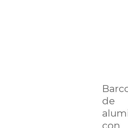
Barc
de
alum
con