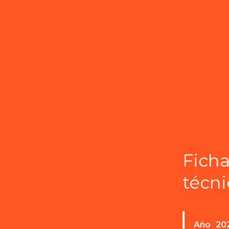
Fich
técni
Año
20