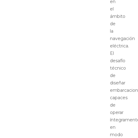
en
el
ámbito
de
la
navegación
eléctrica.
El
desafío
técnico
de
diseñar
embarcacion
capaces
de
operar
íntegrament
en
modo