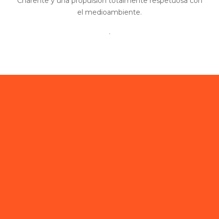
Charente y una propulsión totalmente respetuosa con
el medioambiente.
.