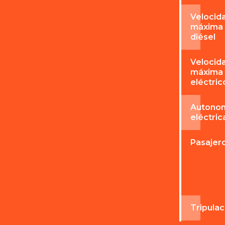
Velocid
máxima
diésel
Velocid
máxima
eléctric
Autono
eléctric
Pasajer
Tripulac