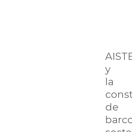
AIST
y
la
cons
de
barc