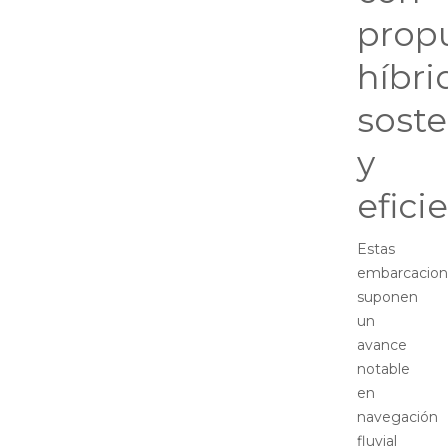
prop
híbri
soste
y
efici
Estas
embarcacion
suponen
un
avance
notable
en
navegación
fluvial