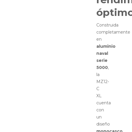
óptim
Construida
completamente
en
aluminio
naval
serie
5000
,
la
MZ12-
C
XL
cuenta
con
un
diseño
monocasco