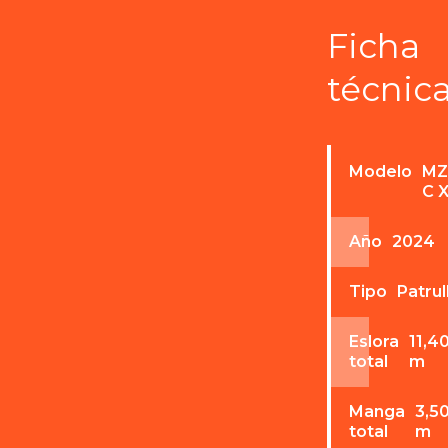
Ficha
técnic
Modelo
MZ
C 
Año
2024
Tipo
Patrul
Eslora
11,4
total
m
Manga
3,5
total
m