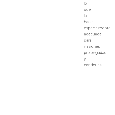
lo
que
la
hace
especialmente
adecuada
para
misiones
prolongadas
y
continuas.