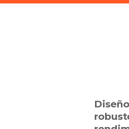
Diseñ
robust
rendim