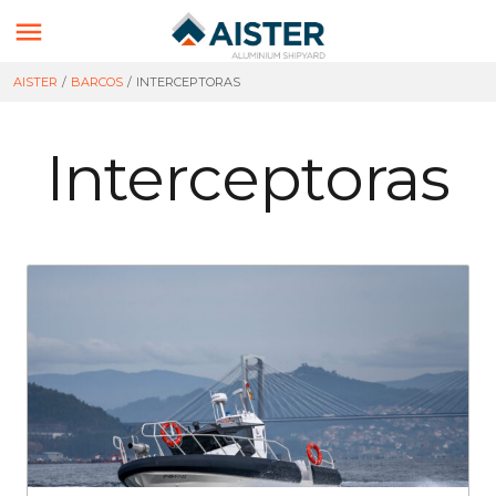

AISTER
/
BARCOS
/
INTERCEPTORAS
Interceptoras