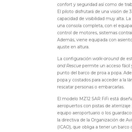
confort y seguridad así como de trab
El piloto disfrutará de una visión de
capacidad de visibilidad muy alta. L
una consola completa, con el equipa
control de motores, sistemas contra
Además, viene equipada con asiento
ajuste en altura.
La configuración
walk-around
de es
and Rescue
permite un acceso fácil y
punto del barco de proa a popa. Ade
popa y costados para acceder a la l
rescatar personas o embarcarlas.
El modelo MZ12 SAR FiFi está diseña
aeropuertos con pistas de aterrizaje 
equipo aeroportuario o los guardac
la directiva de la Organización de Avi
(ICAO), que obliga a tener un barco d