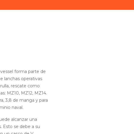
vessel forma parte de
e lanchas operativas
rulla, rescate como
neas: MZ10, MZ12, MZ14.
ra, 3,8 de manga y para
inio naval.
puede alcanzar una
. Esto se debe a su
en un casco de V