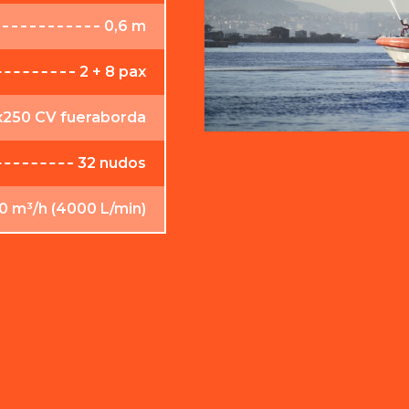
0,6 m
2 + 8 pax
250 CV fueraborda
32 nudos
0 m³/h (4000 L/min)