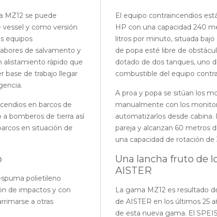
 La MZ12 se puede
El equipo contraincendios e
 vessel y como versión
HP con una capacidad 240 met
os equipos
litros por minuto, situada bajo
 labores de salvamento y
de popa esté libre de obstácul
n alistamiento rápido que
dotado de dos tanques, uno de 
 base de trabajo llegar
combustible del equipo contra
gencia.
A proa y popa se sitúan los m
incendios en barcos de
manualmente con los monitores
o a bomberos de tierra así
automatizarlos desde cabina. 
arcos en situación de
pareja y alcanzan 60 metros d
una capacidad de rotación de 
o
Una lancha fruto de l
AISTER
espuma polietileno
ión de impactos y con
La gama MZ12 es resultado de 
arrimarse a otras
de AISTER en los últimos 25 
de esta nueva gama. El SPEIS