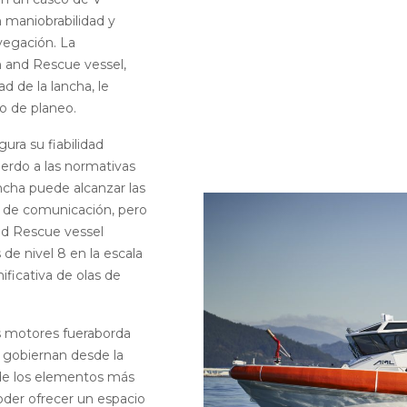
n maniobrabilidad y
vegación. La
h and Rescue vessel,
d de la lancha, le
to de planeo.
ura su fiabilidad
erdo a las normativas
ancha puede alcanzar las
as de comunicación, pero
and Rescue vessel
de nivel 8 en la escala
ificativa de olas de
s motores fueraborda
gobiernan desde la
 de los elementos más
oder ofrecer un espacio