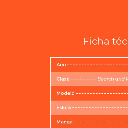
Ficha téc
Año
Clase
Search and R
Modelo
Eslora
Manga