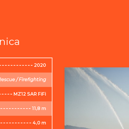
nica
2020
escue / Firefighting
MZ12 SAR FiFi
11,8 m
4,0 m