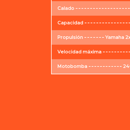
Calado
Capacidad
Propulsión
Yamaha 2x
Velocidad máxima
Motobomba
24